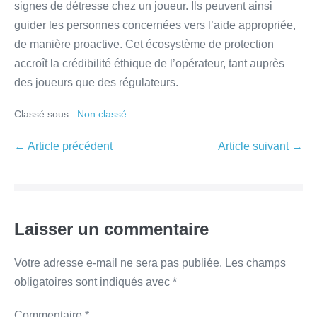
signes de détresse chez un joueur. Ils peuvent ainsi
guider les personnes concernées vers l’aide appropriée,
de manière proactive. Cet écosystème de protection
accroît la crédibilité éthique de l’opérateur, tant auprès
des joueurs que des régulateurs.
Classé sous :
Non classé
← Article précédent
Article suivant →
Laisser un commentaire
Votre adresse e-mail ne sera pas publiée.
Les champs
obligatoires sont indiqués avec
*
Commentaire
*