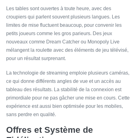
Les tables sont ouvertes à toute heure, avec des
croupiers qui parlent souvent plusieurs langues. Les
limites de mise fluctuent beaucoup, pour convenir les
petits joueurs comme les gros parieurs. Des jeux
nouveaux comme Dream Catcher ou Monopoly Live
mélangent la roulette avec des éléments de jeu télévisé,
pour un résultat surprenant.
La technologie de streaming emploie plusieurs caméras,
ce qui donne différents angles de vue et un accès au
tableau des résultats. La stabilité de la connexion est
primordiale pour ne pas gâcher une mise en cours. Cette
expérience est aussi bien optimisée pour les mobiles,
sans perdre en qualité.
Offres et Système de