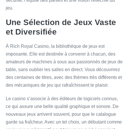
sécurité, l’équité des parties et une vision réfléchie du
jeu.
Une Sélection de Jeux Vaste
et Diversifiée
À Rich Royal Casino, la bibliothèque de jeux est
imposante. Elle est destinée à convenir à chacun, des
amateurs de machines à sous aux passionnés de jeux de
table, sans oublier les salles en direct. Vous découvrirez
des centaines de titres, avec des thèmes très différents et
des mécaniques de jeu qui rafraîchissent le plaisir.
Le casino s’associe à des éditeurs de logiciels connus,
ce qui assure une belle qualité graphique et sonore. De
nouveaux jeux arrivent souvent, pour que le catalogue
garde sa fraîcheur. Avec un tel choix, un débutant comme