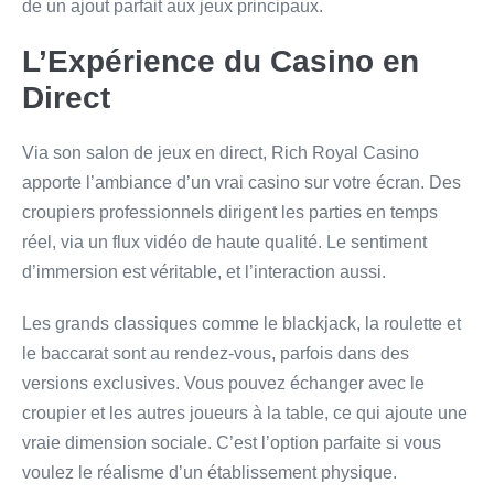
de un ajout parfait aux jeux principaux.
L’Expérience du Casino en
Direct
Via son salon de jeux en direct, Rich Royal Casino
apporte l’ambiance d’un vrai casino sur votre écran. Des
croupiers professionnels dirigent les parties en temps
réel, via un flux vidéo de haute qualité. Le sentiment
d’immersion est véritable, et l’interaction aussi.
Les grands classiques comme le blackjack, la roulette et
le baccarat sont au rendez-vous, parfois dans des
versions exclusives. Vous pouvez échanger avec le
croupier et les autres joueurs à la table, ce qui ajoute une
vraie dimension sociale. C’est l’option parfaite si vous
voulez le réalisme d’un établissement physique.