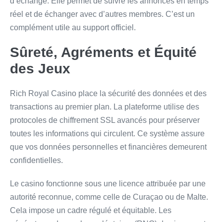
d’échange. Elle permet de suivre les annonces en temps
réel et de échanger avec d’autres membres. C’est un
complément utile au support officiel.
Sûreté, Agréments et Équité
des Jeux
Rich Royal Casino place la sécurité des données et des
transactions au premier plan. La plateforme utilise des
protocoles de chiffrement SSL avancés pour préserver
toutes les informations qui circulent. Ce système assure
que vos données personnelles et financières demeurent
confidentielles.
Le casino fonctionne sous une licence attribuée par une
autorité reconnue, comme celle de Curaçao ou de Malte.
Cela impose un cadre régulé et équitable. Les